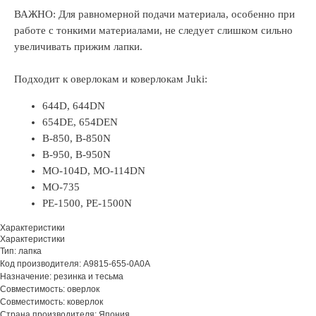
ВАЖНО: Для равномерной подачи материала, особенно при
работе с тонкими материалами, не следует слишком сильно
увеличивать прижим лапки.
Подходит к оверлокам и коверлокам Juki:
644D, 644DN
654DE, 654DEN
B-850, B-850N
B-950, B-950N
MO-104D, MO-114DN
MO-735
PE-1500, PE-1500N
Характеристики
Характеристики
Тип: лапка
Код производителя: A9815-655-0A0A
Назначение: резинка и тесьма
Совместимость: оверлок
Совместимость: коверлок
Страна производителя: Япония