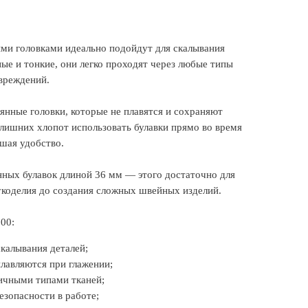
ыми головками идеально подойдут для скалывания
ые и тонкие, они легко проходят через любые типы
овреждений.
нные головки, которые не плавятся и сохраняют
 лишних хлопот использовать булавки прямо во время
шая удобство.
нных булавок длиной 36 мм — этого достаточно для
укоделия до создания сложных швейных изделий.
00:
скалывания деталей;
лавляются при глажении;
личными типами тканей;
езопасности в работе;