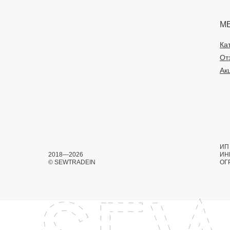
М
Ка
От
Ак
ИП 
2018—2026
ИН
© SEWTRADEIN
ОГ