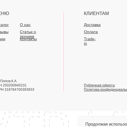
ЕНЮ
КЛИЕНТАМ
талог
О нас
Доставка
зывы
Статьи о
Оплата
технике
ции
Контакты
Trade-
in
Попов К.А.
Н 250200940231
Публичная оферта
РН 318784700393933
Политика конфиденциаль
Продолжая использов