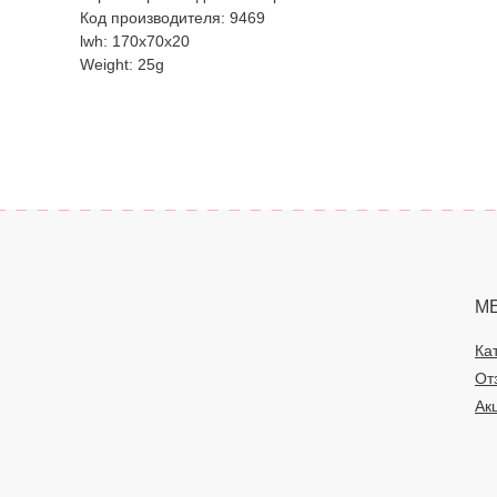
Код производителя: 9469
lwh: 170x70x20
Weight: 25g
М
Ка
От
Ак