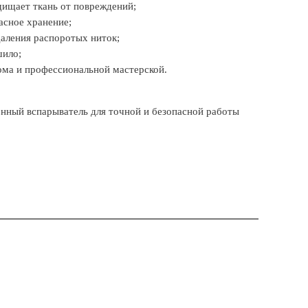
щищает ткань от повреждений;
асное хранение;
даления распоротых ниток;
шило;
ома и профессиональной мастерской.
енный вспарыватель для точной и безопасной работы