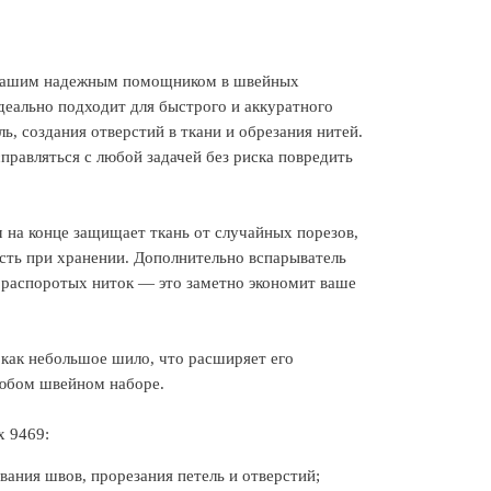
т вашим надежным помощником в швейных
еально подходит для быстрого и аккуратного
ь, создания отверстий в ткани и обрезания нитей.
правляться с любой задачей без риска повредить
 на конце защищает ткань от случайных порезов,
сть при хранении. Дополнительно вспарыватель
 распоротых ниток — это заметно экономит ваше
 как небольшое шило, что расширяет его
любом швейном наборе.
x 9469:
вания швов, прорезания петель и отверстий;