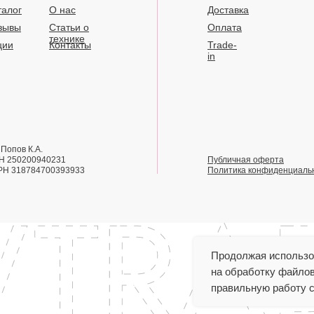
талог
О нас
Доставка
зывы
Статьи о
Оплата
технике
ции
Контакты
Trade-
in
Попов К.А.
Н 250200940231
Публичная оферта
РН 318784700393933
Политика конфиденциаль
Продолжая использов
на обработку файлов
правильную работу с