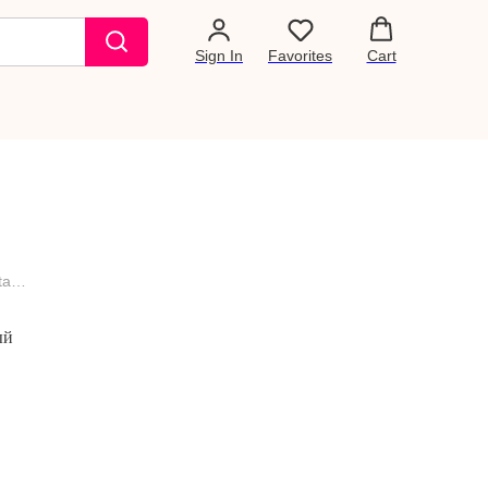
Sign In
Favorites
Cart
Маркер перманентный Sewline Stayer, черный
ый