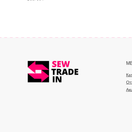
М
Ка
От
Ак