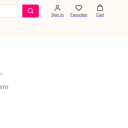
Sign In
Favorites
Cart
Высокотемпературная линейка Kearing для ВТО
 ВТО