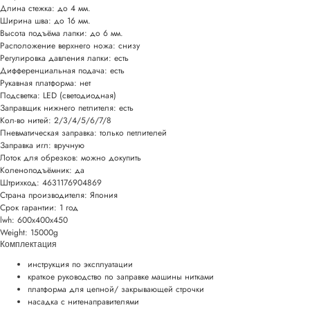
Длина стежка: до 4 мм.
Ширина шва: до 16 мм.
Высота подъёма лапки: до 6 мм.
Расположение верхнего ножа: снизу
Регулировка давления лапки: есть
Дифференциальная подача: есть
Рукавная платформа: нет
Подсветка: LED (светодиодная)
Заправщик нижнего петлителя: есть
Кол-во нитей: 2/3/4/5/6/7/8
Пневматическая заправка: только петлителей
Заправка игл: вручную
Лоток для обрезков: можно докупить
Коленоподъёмник: да
Штрихкод: 4631176904869
Страна производителя: Япония
Срок гарантии: 1 год
lwh: 600x400x450
Weight: 15000g
Комплектация
инструкция по эксплуатации
краткое руководство по заправке машины нитками
платформа для цепной/ закрывающей строчки
насадка с нитенаправителями