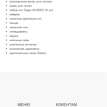
установочные винты для столика
щетка для чистки
набор игл Organ Elx705CF (5 шт.)
отвертка
запасные крепления игл
пинцет
запасной нож
нитевдеватель
педаль
ниточные сетки
шпулечные колпачки
конические держатели
оригинальная лапка Ovation
МЕНЮ
КЛИЕНТАМ