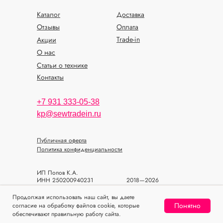
Каталог
Доставка
Отзывы
Оплата
Trade-in
Акции
О нас
Статьи о технике
Контакты
+7 931 333-05-38
kp@sewtradein.ru
Публичная оферта
Политика конфиденциальности
ИП Попов К.А.
ИНН 250200940231
2018—2026
ОГРН 318784700393933
© SEWTRADEIN
Продолжая использовать наш сайт, вы даете
Понятно
согласие на обработку файлов cookie, которые
Home
Catalog
Sign In
Favorites
Cart
обеспечивают правильную работу сайта.