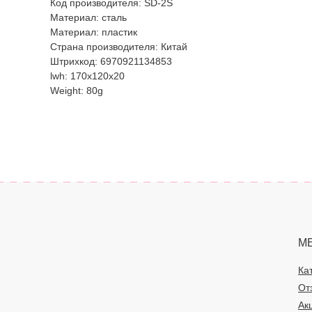
Код производителя: SD-2S
Материал: сталь
Материал: пластик
Страна производителя: Китай
Штрихкод: 6970921134853
lwh: 170x120x20
Weight: 80g
М
Ка
От
Ак