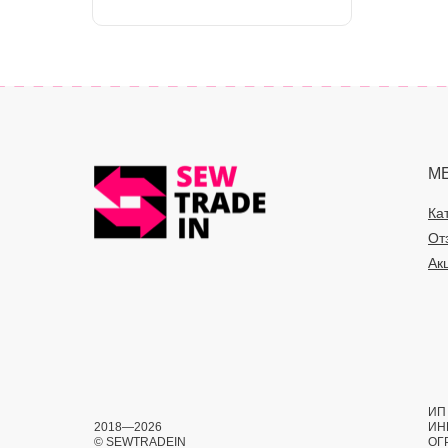
М
Ка
От
Ак
ИП 
2018—2026
ИН
© SEWTRADEIN
ОГ