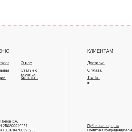
ЕНЮ
КЛИЕНТАМ
талог
О нас
Доставка
зывы
Статьи о
Оплата
технике
ции
Контакты
Trade-
in
Попов К.А.
Н 250200940231
Публичная оферта
РН 318784700393933
Политика конфиденциаль