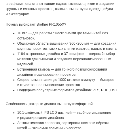
шрифтами, она станет вашим надежным помощником в создании
крупных и сложных проектов, включая вышивку на одежде, обуви
и аксессуарах.
Почему выбирают Brother PR1055X?
10 игл — для работы с несколькими цветами нитей без
остановок.
Обширная область вышивания 360×200 мм — для создания
крупных проектов, таких как спинки жакетов, пальто и квилты.
1184 встроенных дизайна и 37 шрифтов — широкий выбор
мотивов для вышивки и создания персонализированных
надписей.
Встроенная камера — для точного позиционирования
дизайнов и сканирования проектов.
Скорость вышивания до 1000 стежков в минуту — быстрое
и качественное выполнение проектов.
Поддержка популярных форматов дизайнов: PES, PHC, DST.
Особенности, которые делают вышивку комфортной:
10,1-дюймовый IPS LCD дисплей — удобное управление
и редактирование дизайнов.
Автоматическая заправка, сортировка цветов и обрезка
нитей — экономия времени и удобство.