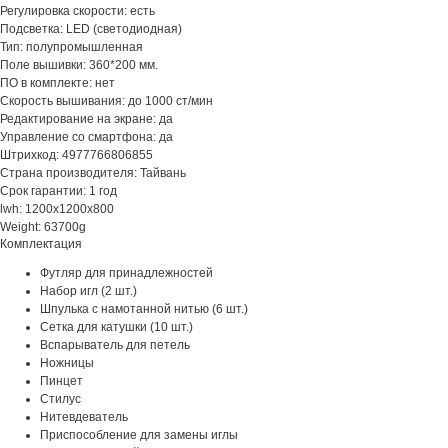
Регулировка скорости: есть
Подсветка: LED (светодиодная)
Тип: полупромышленная
Поле вышивки: 360*200 мм.
ПО в комплекте: нет
Скорость вышивания: до 1000 ст/мин
Редактирование на экране: да
Управление со смартфона: да
Штрихкод: 4977766806855
Страна производителя: Тайвань
Срок гарантии: 1 год
lwh: 1200x1200x800
Weight: 63700g
Комплектация
Футляр для принадлежностей
Набор игл (2 шт.)
Шпулька с намотанной нитью (6 шт.)
Сетка для катушки (10 шт.)
Вспарыватель для петель
Ножницы
Пинцет
Стилус
Нитевдеватель
Приспособление для замены иглы