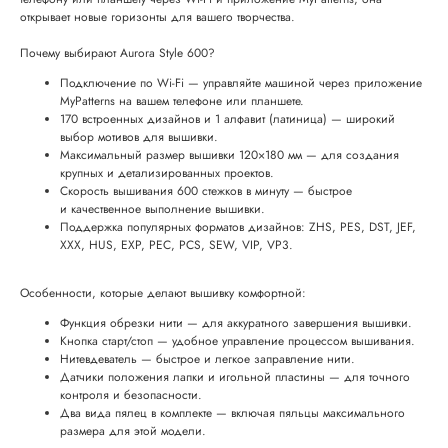
открывает новые горизонты для вашего творчества.
Почему выбирают Aurora Style 600?
Подключение по Wi-Fi — управляйте машиной через приложение
MyPatterns на вашем телефоне или планшете.
170 встроенных дизайнов и 1 алфавит (латиница) — широкий
выбор мотивов для вышивки.
Максимальный размер вышивки 120×180 мм — для создания
крупных и детализированных проектов.
Скорость вышивания 600 стежков в минуту — быстрое
и качественное выполнение вышивки.
Поддержка популярных форматов дизайнов: ZHS, PES, DST, JEF,
XXX, HUS, EXP, PEC, PCS, SEW, VIP, VP3.
Особенности, которые делают вышивку комфортной:
Функция обрезки нити — для аккуратного завершения вышивки.
Кнопка старт/стоп — удобное управление процессом вышивания.
Нитевдеватель — быстрое и легкое заправление нити.
Датчики положения лапки и игольной пластины — для точного
контроля и безопасности.
Два вида пялец в комплекте — включая пяльцы максимального
размера для этой модели.