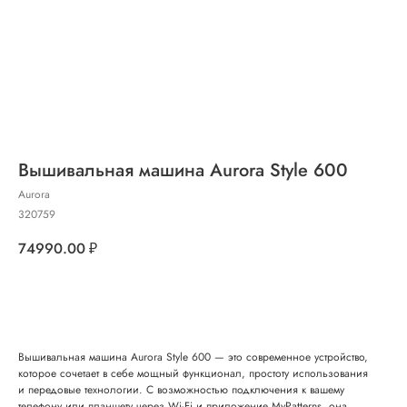
Вышивальная машина Aurora Style 600
Aurora
320759
74990.00
₽
Добавить в корзину
Вышивальная машина Aurora Style 600 — это современное устройство,
которое сочетает в себе мощный функционал, простоту использования
и передовые технологии. С возможностью подключения к вашему
телефону или планшету через Wi-Fi и приложение MyPatterns, она