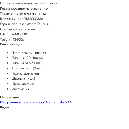
Скорость вышивания: до 600 ст/мин
Редактирование на экране: нет
Управление со смартфона: да
Штрихкод: 4660132000338
Страна производителя: Тайвань
Срок гарантии: 2 года
lwh: 510x440x410
Weight: 13400g
Комплектация
Лапка для вышивания
Пяльцы 120×180 мм
Пяльцы 50×70 мм
Комплект игл (3 шт.)
Нож-вспарыватель
Шпульки (4шт.)
Щетка-кисточка
Инструкция
Инструкция
Инструкция по эксплуатации Aurora Style 600
Видео