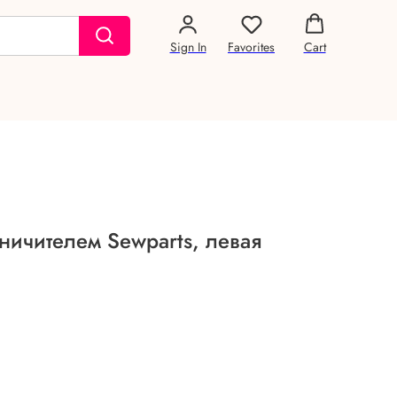
Sign In
Favorites
Cart
аничителем Sewparts, левая