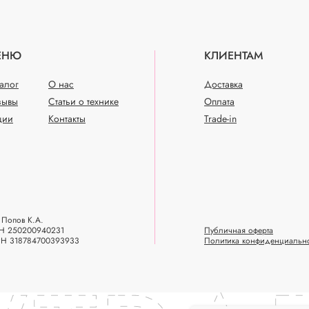
ЕНЮ
КЛИЕНТАМ
талог
О нас
Доставка
зывы
Статьи о технике
Оплата
ции
Контакты
Trade-in
Попов К.А.
Н 250200940231
Публичная оферта
РН 318784700393933
Политика конфиденциальн