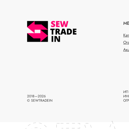
М
Ка
От
Ак
ИП 
2018—2026
ИН
© SEWTRADEIN
ОГ