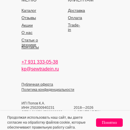
Каталог
Доставка
Отзывы
Оплата
Trade-
Акции
in
О нас
Статьи о
технике
Контакты
+7 931 333-05-38
kp@sewtradein.ru
Публичная оферта
Политика конфиденциальности
ИП Попов К.А.
ИНН 250200940231
2018—2026
ОГРН 318784700393933
© SEWTRADEIN
Продолжая использовать наш сайт, вы даете
согласие на обработку файлов cookie, которые
Понятно
Home
Catalog
Sign In
Favorites
Cart
обеспечивают правильную работу сайта.