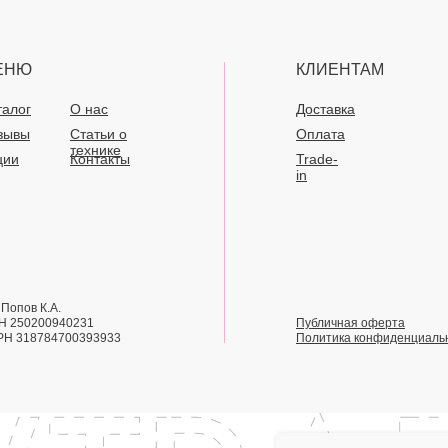
ЕНЮ
КЛИЕНТАМ
талог
О нас
Доставка
зывы
Статьи о
Оплата
технике
ции
Контакты
Trade-
in
Попов К.А.
Н 250200940231
Публичная оферта
РН 318784700393933
Политика конфиденциаль