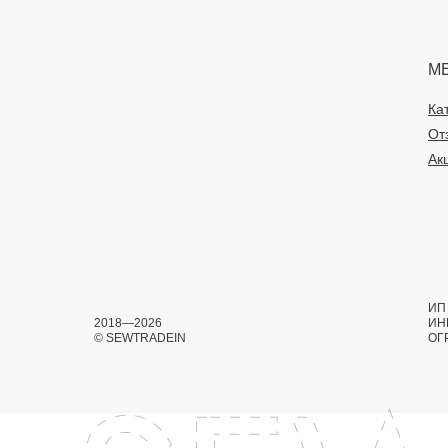
М
Ка
От
Ак
ИП 
2018—2026
ИН
© SEWTRADEIN
ОГ