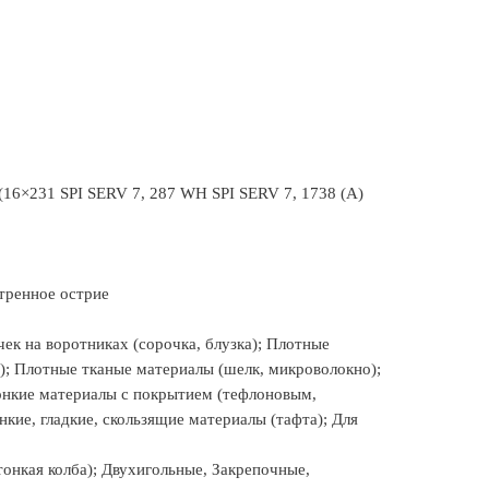
16×231 SPI SERV 7, 287 WH SPI SERV 7, 1738 (A)
стренное острие
ек на воротниках (сорочка, блузка); Плотные
; Плотные тканые материалы (шелк, микроволокно);
Тонкие материалы с покрытием (тефлоновым,
нкие, гладкие, скользящие материалы (тафта); Для
нкая колба); Двухигольные, Закрепочные,