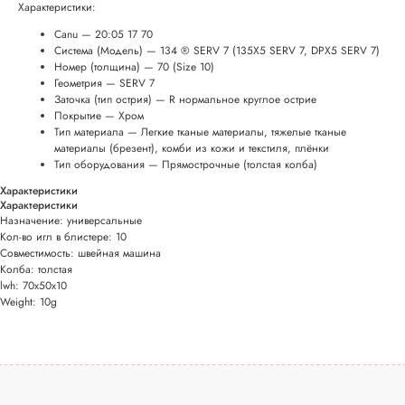
Характеристики:
Canu — 20:05 17 70
Система (Модель) — 134 ® SERV 7 (135X5 SERV 7, DPX5 SERV 7)
Номер (толщина) — 70 (Size 10)
Геометрия — SERV 7
Заточка (тип острия) — R нормальное круглое острие
Покрытие — Хром
Тип материала — Легкие тканые материалы, тяжелые тканые
материалы (брезент), комби из кожи и текстиля, плёнки
Тип оборудования — Прямострочные (толстая колба)
Характеристики
Характеристики
Назначение: универсальные
Кол-во игл в блистере: 10
Совместимость: швейная машина
Колба: толстая
lwh: 70x50x10
Weight: 10g