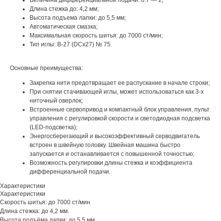
Величина дифференциальной подачи: 0.7 — 2;
Длина стежка до: 4,2 мм;
Высота подъема лапки: до 5,5 мм;
Автоматическая смазка;
Максимальная скорость шитья: до 7000 ст/мин;
Тип иглы: B-27 (DCx27) № 75.
Основные преимущества:
Закрепка нити предотвращает ее распускание в начале строки;
При снятии стачивающей иглы, может использоваться как 3-х
ниточный оверлок;
Встроенные сервопривод и компактный блок управления, пульт
управления с регулировкой скорости и светодиодная подсветка
(LED-подсветка);
Энергосберегающий и высокоэффективный серводвигатель
встроен в швейную головку. Швейная машина быстро
запускается и останавливается с повышенной точностью;
Возможность регулировки длины стежка и коэффициента
дифференциальной подачи.
Характеристики
Характеристики
Скорость шитья: до 7000 ст/мин
Длина стежка: до 4,2 мм.
Высота подъёма лапки: до 5,5 мм