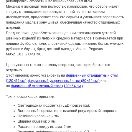
регулировкой скорости и позиционированием иглы.
Механизм игловодителя полностью изолирован, что обеспечивает
защиту от попадания производственной пыли в механизм
игловодителя, продлевает срок его службы и уменьшает вероятность
попадания масла в зону шитья, обеспечивая качество отшиваемых
изделий.
Предназначен для обметывания цепным стежком краев деталей
швейных изделий из легких и средних материалов. Применяется при
пошиве футболок, поло, спортивной одежды, нижнего белья, мужских
рубашек и блузок, брюк, детской одежды. Аналог Pegasus
M952−181−2X4/BT9C.
Цена указана только за голову оверлока, стол приобретается
отдельно.
Этот оверлок можно установить на
фирменный стандартный стол
(120×54 см.)
,
фирменный укороченный стол (80×54 см.)
или
на
фирменный утопленный стол (120×54 см.)
.
Технические характеристики:
Светодиодная подсветка (LED-подсветка);
Встроенный сервомотор с плавной регулировкой скорости;
Позиционирование иглы;
Ширина обметки: 6 мм;
Расстояние между иглами: 2 мм;