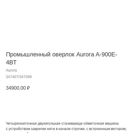
Промышленный оверлок Aurora A-900E-
4BT
Aurora
347407/347098
34900.00
₽
Добавить в корзину
Четырехниточная двухигольная стачивающе-обметочная машина
c устройством закрепки нити в начале строчки, с встроенным мотором,