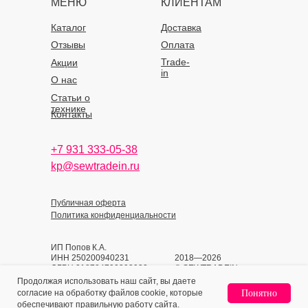
МЕНЮ
КЛИЕНТАМ
Каталог
Доставка
Отзывы
Оплата
Trade-
Акции
in
О нас
Статьи о
технике
Контакты
+7 931 333-05-38
kp@sewtradein.ru
Публичная оферта
Политика конфиденциальности
ИП Попов К.А.
ИНН 250200940231
2018—2026
ОГРН 318784700393933
© SEWTRADEIN
Продолжая использовать наш сайт, вы даете
согласие на обработку файлов cookie, которые
Понятно
Home
Catalog
Sign In
Favorites
Cart
обеспечивают правильную работу сайта.