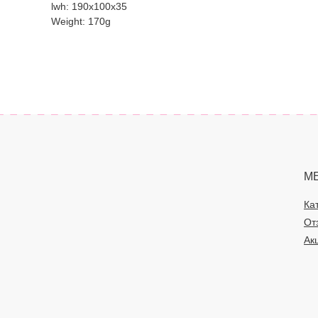
lwh: 190x100x35
Weight: 170g
М
Ка
От
Ак