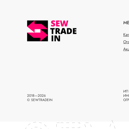
М
Ка
От
Ак
ИП 
2018—2026
ИН
© SEWTRADEIN
ОГ