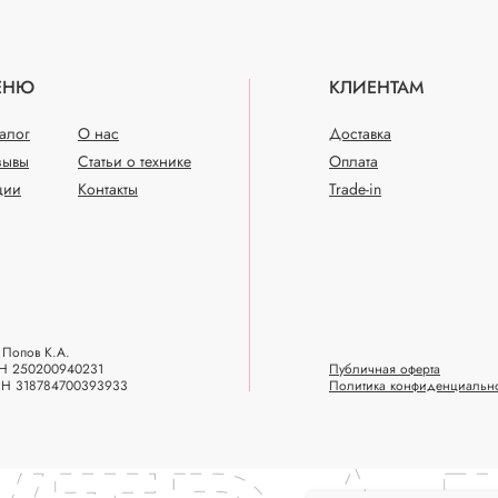
ЕНЮ
КЛИЕНТАМ
талог
О нас
Доставка
зывы
Статьи о технике
Оплата
ции
Контакты
Trade-in
Попов К.А.
Н 250200940231
Публичная оферта
РН 318784700393933
Политика конфиденциальн