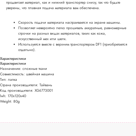
продвигает материал, как и нижний транспортер снизу, так что будьте
уверены, что плавная подача материала вам обеспечена.
Скорость подачи материала настраивается на экране машины.
Позволяет невероятно легко прошивать аккуратные, равномерные
строчки на разных видах материалов, таких как кожа,
искусственный мех или шелк.
Используется вместе с верхним транспортером DF1 (приобретается
отдельно).
Характеристики
Характеристики
Назначение: сложные ткани
Совместимость: швейная машина
Тип: лапка
Страна производителя: Тайвань
Код производителя: XG6773001
lwh: 170x120x40
Weight: 80g