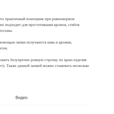
к это практичный помощник при равномерном
но подходит для простегивания кромок, сгибов
 тесьмы.
 помощью лапки получаются швы и кромки,
агом.
ожить безупречно ровную строчку по краю изделия
ет). Также данной лапкой можно стыковать несколько
Видео