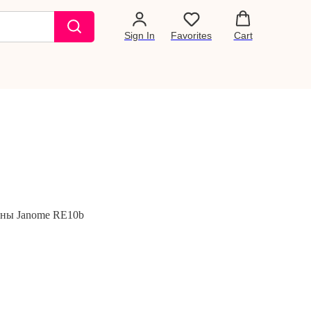
Sign In
Favorites
Cart
ины Janome RE10b