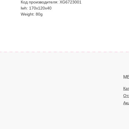
Код производителя: XG6723001
lwh: 170x120x40
Weight: 80g
М
Ка
От
Ак