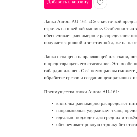
Добавить в корзину
Лапка Aurora AU-161 «C» с кисточкой предн
строчек на швейной машине. Особенностью эт
обеспечивает равномерное распределение нит
получается ровной и эстетичной даже на пло
Лапка оснащена направляющей для ткани, по
и предотвращать его стягивание. Это особенн
габардин или лен. С её помощью вы сможете 
обработке срезов и создании декоративных о
Преимущества лапки Aurora AU-161:
кисточка равномерно распределяет нити
направляющая удерживает ткань, пред
идеально подходит для средних и тяжёлы
обеспечивает ровную строчку без стяги