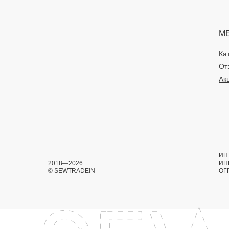
М
Ка
От
Ак
ИП 
2018—2026
ИН
© SEWTRADEIN
ОГ