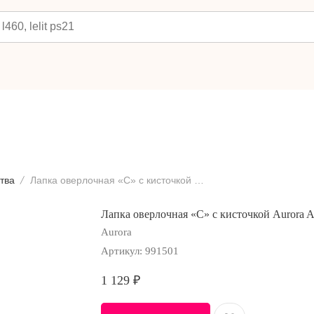
тва
Лапка оверлочная «C» с кисточкой Aurora AU-161
Лапка оверлочная «C» с кисточкой Aurora 
Aurora
Артикул:
991501
1 129
₽