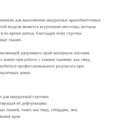
азначена для выполнения аккуратных краеобметочных
ой модели является встроенная кисточка, которая
и во время шитья, благодаря чему строчка
тных тканях.
зволяющей удерживать край материала плоским
о важно при работе с такими тканями, как твид,
добиться профессионального результата при
верлочных швов.
 для аккуратной строчки;
отвращая её деформацию;
х тканей, таких как твид, габардин, лен;
вания края.