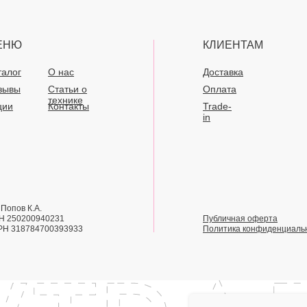
ЕНЮ
КЛИЕНТАМ
талог
О нас
Доставка
зывы
Статьи о
Оплата
технике
ции
Контакты
Trade-
in
Попов К.А.
Н 250200940231
Публичная оферта
РН 318784700393933
Политика конфиденциаль