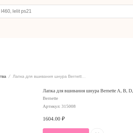
тва
Лапка для вшивания шнура Bernette A, B, D, E
Лапка для вшивания шнура Bernette A, B, D
Bernette
Артикул:
315008
1604.00
₽