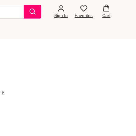
Sign In
Favorites
Cart
, E