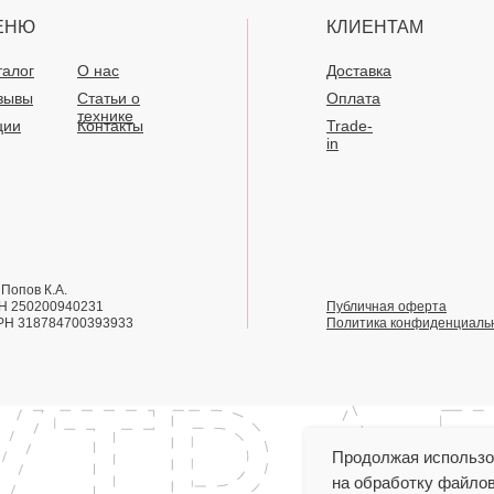
ЕНЮ
КЛИЕНТАМ
талог
О нас
Доставка
зывы
Статьи о
Оплата
технике
ции
Контакты
Trade-
in
Попов К.А.
Н 250200940231
Публичная оферта
РН 318784700393933
Политика конфиденциаль
Продолжая использов
на обработку файлов