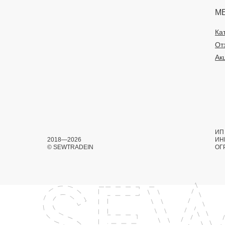
М
Ка
От
Ак
ИП 
2018—2026
ИН
© SEWTRADEIN
ОГ