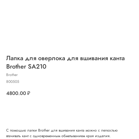
Лапка для оверлока для вшивания канта
Brother SA210
Brother
800505
4800.00
₽
Добавить в корзину
С помощью лапки Brother для вшивания канта можно с легкостью
втачивать кант с одновременным обметыванием края изделия.