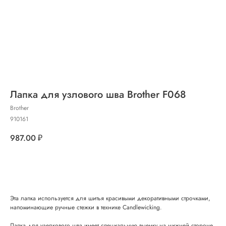
Лапка для узлового шва Brother F068
Brother
910161
987.00
₽
Добавить в корзину
Эта лапка используется для шитья красивыми декоративными строчками,
напоминающие ручные стежки в технике Candlewicking.
Лапка для узелкового шва имеет специальную выемку на нижней стороне,