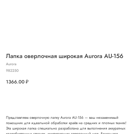
Лапка оверлочная широкая Aurora AU-156
Aurora
982250
1366.00
₽
Добавить в корзину
Представляем оверлочную лапку Aurora AU-156 — ваш незаменимый
помощник для идеальной обработки краёв на средних и плотных тканях!
Эта широкая лапка специально разработана для выполнения аккуратных
краеобметочных строчек, имитирующих оверлочный шов. Благодаря