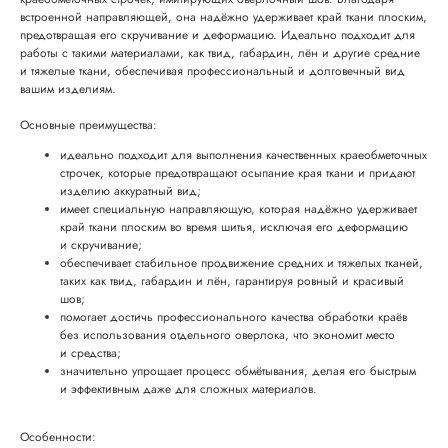
встроенной направляющей, она надёжно удерживает край ткани плоским,
предотвращая его скручивание и деформацию. Идеально подходит для
работы с такими материалами, как твид, габардин, лён и другие средние
и тяжелые ткани, обеспечивая профессиональный и долговечный вид
вашим изделиям.
Основные преимущества:
идеально подходит для выполнения качественных краеобметочных
строчек, которые предотвращают осыпание края ткани и придают
изделию аккуратный вид;
имеет специальную направляющую, которая надёжно удерживает
край ткани плоским во время шитья, исключая его деформацию
и скручивание;
обеспечивает стабильное продвижение средних и тяжелых тканей,
таких как твид, габардин и лён, гарантируя ровный и красивый
шов;
помогает достичь профессионального качества обработки краёв
без использования отдельного оверлока, что экономит место
и средства;
значительно упрощает процесс обмётывания, делая его быстрым
и эффективным даже для сложных материалов.
Особенности: