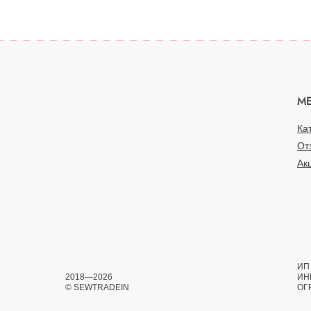
М
Ка
От
Ак
ИП 
2018—2026
ИН
© SEWTRADEIN
ОГ