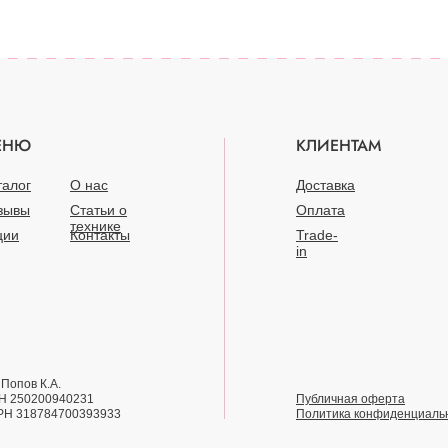
ЕНЮ
КЛИЕНТАМ
талог
О нас
Доставка
зывы
Статьи о
Оплата
технике
ции
Контакты
Trade-
in
Попов К.А.
Н 250200940231
Публичная оферта
РН 318784700393933
Политика конфиденциаль