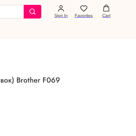
Sign In
Favorites
Cart
вок) Brother F069