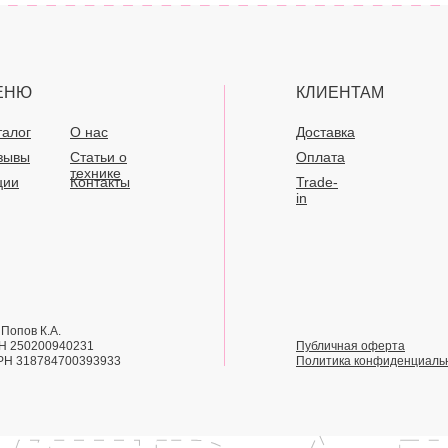
ЕНЮ
КЛИЕНТАМ
талог
О нас
Доставка
зывы
Статьи о
Оплата
технике
ции
Контакты
Trade-
in
Попов К.А.
Н 250200940231
Публичная оферта
РН 318784700393933
Политика конфиденциаль