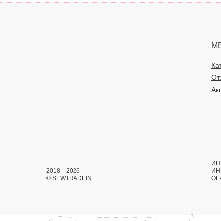
М
Ка
От
Ак
ИП 
2018—2026
ИН
© SEWTRADEIN
ОГ