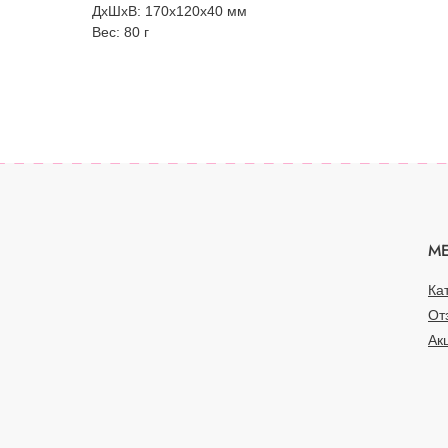
ДxШxВ: 170x120x40 мм
Вес: 80 г
М
Ка
От
Ак