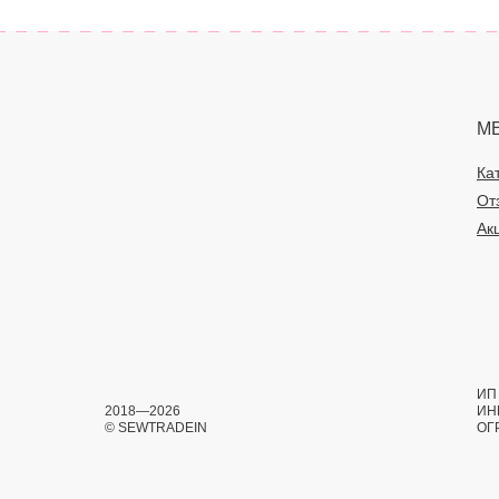
М
Ка
От
Ак
ИП 
2018—2026
ИН
© SEWTRADEIN
ОГ