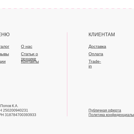
ЕНЮ
КЛИЕНТАМ
талог
О нас
Доставка
зывы
Статьи о
Оплата
технике
ции
Контакты
Trade-
in
Попов К.А.
Н 250200940231
Публичная оферта
РН 318784700393933
Политика конфиденциаль