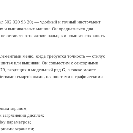
кул 502 020 93 20) — удобный и точный инструмент
ых и вышивальных машин. Он предназначен для
не оставляя отпечатков пальцев и помогая сохранить
лементами меню, когда требуется точность — стилус
 шитья или вышивки. Он совместим с сенсорными
b79, входящих в модельный ряд G, а также может
йствами: смартфонами, планшетами и графическими
рным экраном;
и загрязнений дисплея;
йку параметров;
орными экранами;