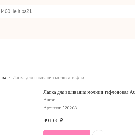
тва
Лапка для вшивания молнии тефлоновая Aurora AU-103, 5 мм.
Лапка для вшивания молнии тефлоновая Aur
Aurora
Артикул:
520268
491.00
₽