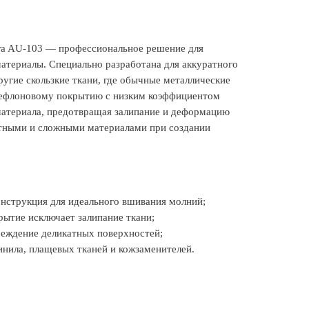
ra AU-103 — профессиональное решение для
атериалы. Специально разработана для аккуратного
ругие скользкие ткани, где обычные металлические
 тефлоновому покрытию с низким коэффициентом
 материала, предотвращая залипание и деформацию
атными и сложными материалами при создании
онструкция для идеального вшивания молний;
рытие исключает залипание ткани;
реждение деликатных поверхностей;
инила, плащевых тканей и кожзаменителей.