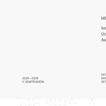
М
Ка
От
Ак
ИП 
2018—2026
ИН
© SEWTRADEIN
ОГ