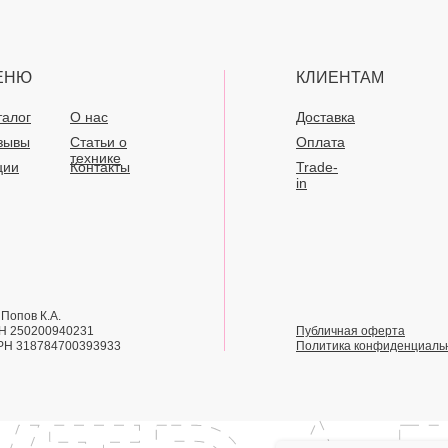
ЕНЮ
КЛИЕНТАМ
талог
О нас
Доставка
зывы
Статьи о
Оплата
технике
ции
Контакты
Trade-
in
Попов К.А.
Н 250200940231
Публичная оферта
РН 318784700393933
Политика конфиденциаль