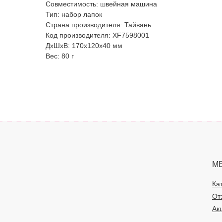
Совместимость: швейная машина
Тип: набор лапок
Страна производителя: Тайвань
Код производителя: XF7598001
ДxШxВ: 170x120x40 мм
Вес: 80 г
М
Ка
От
Ак