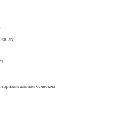
:
 F002N;
N;
с горизонтальным челноком