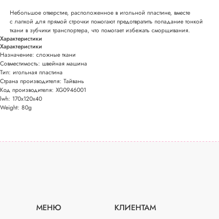
Небольшое отверстие, расположенное в игольной пластине, вместе
с лапкой для прямой строчки помогают предотвратить попадание тонкой
ткани в зубчики транспортера, что помогает избежать сморщивания.
Характеристики
Характеристики
Назначение: сложные ткани
Совместимость: швейная машина
Тип: игольная пластина
Страна производителя: Тайвань
Код производителя: XG0946001
lwh: 170x120x40
Weight: 80g
МЕНЮ
КЛИЕНТАМ