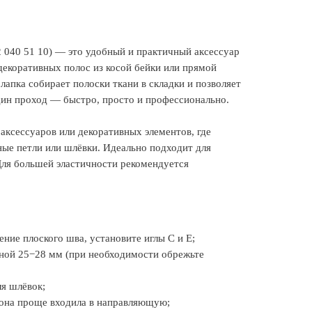
02 040 51 10) — это удобный и практичный аксессуар
декоративных полос из косой бейки или прямой
лапка собирает полоски ткани в складки и позволяет
ин проход — быстро, просто и профессионально.
аксессуаров или декоративных элементов, где
ные петли или шлёвки. Идеально подходит для
Для большей эластичности рекомендуется
ие плоского шва, установите иглы C и E;
ной 25−28 мм (при необходимости обрежьте
ля шлёвок;
 она проще входила в направляющую;