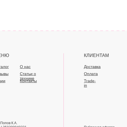
ЕНЮ
КЛИЕНТАМ
талог
О нас
Доставка
зывы
Статьи о
Оплата
технике
ции
Контакты
Trade-
in
Попов К.А.