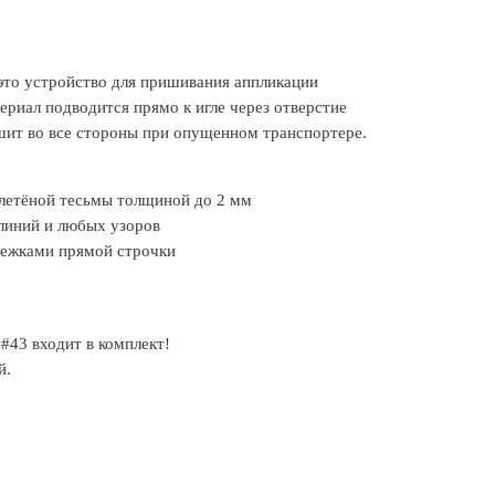
это устройство для пришивания аппликации
ериал подводится прямо к игле через отверстие
шит во все стороны при опущенном транспортере.
плетёной тесьмы толщиной до 2 мм
линий и любых узоров
тежками прямой строчки
#43 входит в комплект!
й.