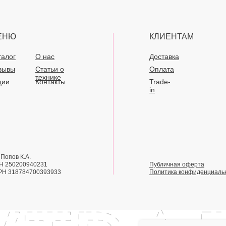
ЕНЮ
КЛИЕНТАМ
талог
О нас
Доставка
зывы
Статьи о
Оплата
технике
ции
Контакты
Trade-
in
Попов К.А.
Н 250200940231
Публичная оферта
РН 318784700393933
Политика конфиденциаль