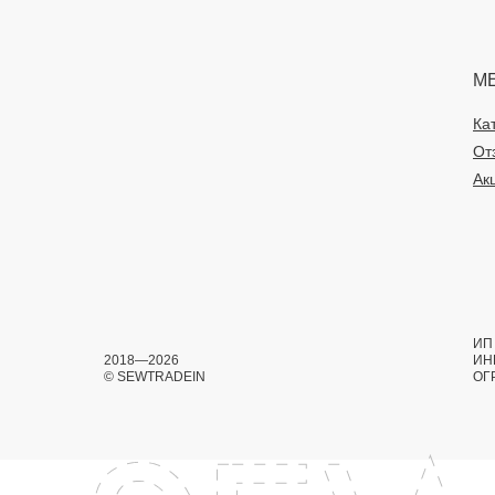
М
Ка
От
Ак
ИП 
2018—2026
ИН
© SEWTRADEIN
ОГ