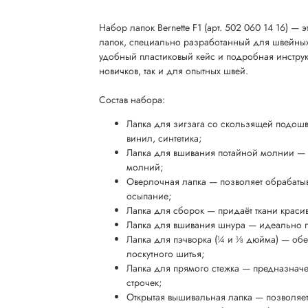
Набор лапок Bernette F1 (арт. 502 060 14 16) 
лапок, специально разработанный для швейных 
удобный пластиковый кейс и подробная инструк
новичков, так и для опытных швей.
Состав набора:
Лапка для зигзага со скользящей подошв
винил, синтетика;
Лапка для вшивания потайной молнии — 
молний;
Оверлочная лапка — позволяет обрабатыв
осыпание;
Лапка для сборок — придаёт ткани краси
Лапка для вшивания шнура — идеально п
Лапка для пэчворка (¼ и ⅛ дюйма) — обес
лоскутного шитья;
Лапка для прямого стежка — предназнач
строчек;
Открытая вышивальная лапка — позволяет