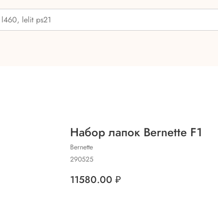
Набор лапок Bernette F1
Bernette
290525
11580.00
₽
Добавить в корзину