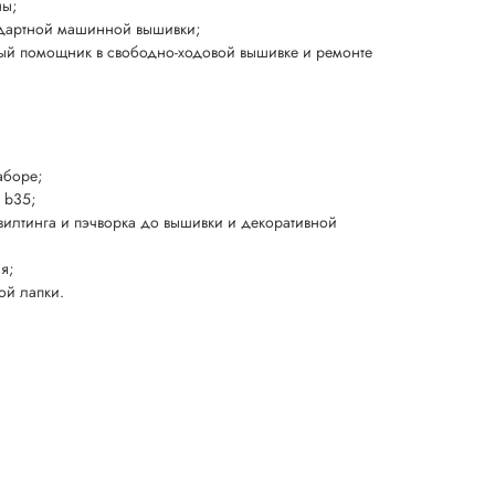
ны;
ндартной машинной вышивки;
ый помощник в свободно-ходовой вышивке и ремонте
аборе;
 b35;
илтинга и пэчворка до вышивки и декоративной
я;
ой лапки.