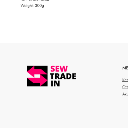
Weight: 300g
М
Ка
От
Ак