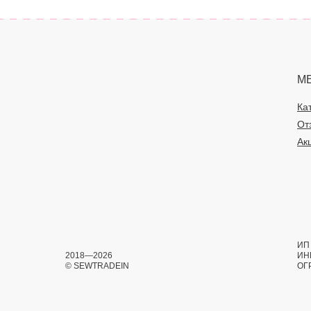
М
Ка
От
Ак
ИП 
2018—2026
ИН
© SEWTRADEIN
ОГ