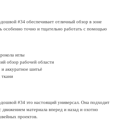
одошвой #34 обеспечивает отличный обзор в зоне
ть особенно точно и тщательно работать с помощью
прокола иглы
ий обзор рабочей области
 и аккуратное шитьё
 ткани
одошвой #34 это настоящий универсал. Она подходит
с движением материала вперед и назад и охотно
швейных проектов.