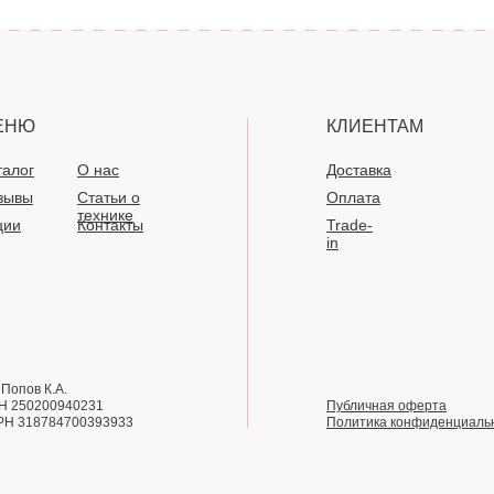
ЕНЮ
КЛИЕНТАМ
талог
О нас
Доставка
зывы
Статьи о
Оплата
технике
ции
Контакты
Trade-
in
Попов К.А.
Н 250200940231
Публичная оферта
РН 318784700393933
Политика конфиденциаль