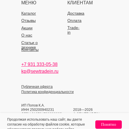
МЕНЮ
КЛИЕНТАМ
Каталог
Доставка
Отзывы
Оплата
Trade-
Акции
in
О нас
Статьи о
технике
Контакты
+7 931 333-05-38
kp@sewtradein.ru
Публичная оферта
Политика конфиденциальности
ИП Попов К.А.
ИНН 250200940231
2018—2026
ОГРН 318784700393933
© SEWTRADEIN
Продолжая использовать наш сайт, вы даете
согласие на обработку файлов cookie, которые
Понятно
Home
Catalog
Sign In
Favorites
Cart