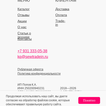
МЕНЮ
КЛИЕНТАМ
Каталог
Доставка
Отзывы
Оплата
Trade-
Акции
in
О нас
Статьи о
технике
Контакты
+7 931 333-05-38
kp@sewtradein.ru
Публичная оферта
Политика конфиденциальности
ИП Попов К.А.
ИНН 250200940231
2018—2026
ОГРН 318784700393933
© SEWTRADEIN
Продолжая использовать наш сайт, вы даете
согласие на обработку файлов cookie, которые
Понятно
Home
Catalog
Sign In
Favorites
Cart
обеспечивают правильную работу сайта.