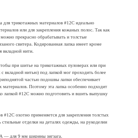
а для трикотажных материалов #12C идеально
ериалов или для закрепления кожаных полос. Так как
 можно прекрасно обрабатывать и толстые
язаного свитера. Кодированная лапка имеет кроме
я вкладной нити.
чтобы при шитье на трикотажных пуловерах или при
с вкладной нитью) под лапкой мог проходить более
приподнятой частью подошвы лапки обеспечивает
 материалов. Поэтому эта лапка особенно подходит
ко лапкой #12C можно подготовить и вшить выпушку
в #12C охотно применяется для закрепления толстых
 стильные отделки на деталях одежды, на рукоделии
A — для 9 мм ширины зигзага.