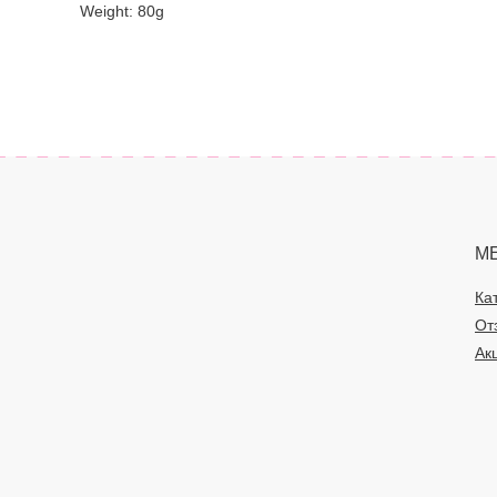
Weight: 80g
М
Ка
От
Ак