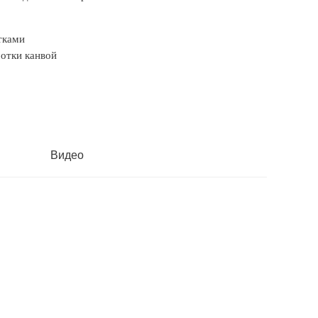
тками
отки канвой
Видео