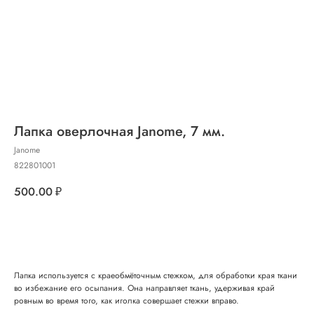
Лапка оверлочная Janome, 7 мм.
Janome
822801001
500.00
₽
Добавить в корзину
Лапка используется с краеобмёточным стежком, для обработки края ткани
во избежание его осыпания. Она направляет ткань, удерживая край
ровным во время того, как иголка совершает стежки вправо.