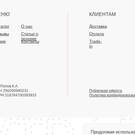
ЕНЮ
КЛИЕНТАМ
талог
О нас
Доставка
зывы
Статьи о
Оплата
технике
ции
Контакты
Trade-
in
Попов К.А.
Н 250200940231
Публичная оферта
РН 318784700393933
Политика конфиденциаль
Продолжая использов