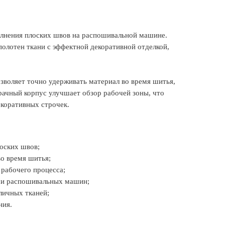
олнения плоских швов на распошивальной машине.
полотен ткани с эффектной декоративной отделкой,
озволяет точно удерживать материал во время шитья,
рачный корпус улучшает обзор рабочей зоны, что
коративных строчек.
лоских швов;
о время шитья;
 рабочего процесса;
ми распошивальных машин;
личных тканей;
ния.