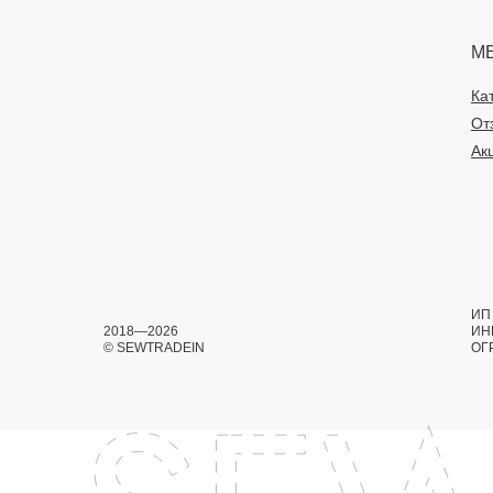
М
Ка
От
Ак
ИП 
2018—2026
ИН
© SEWTRADEIN
ОГ