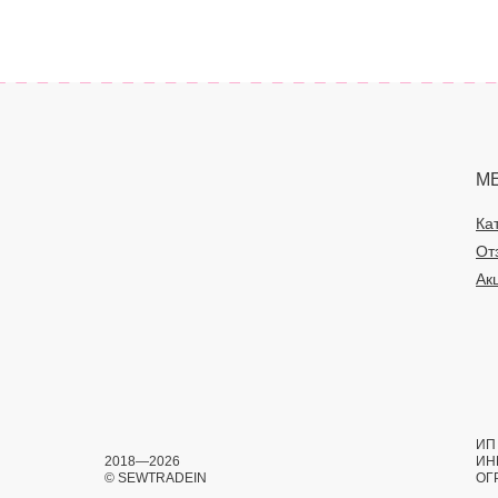
М
Ка
От
Ак
ИП 
2018—2026
ИН
© SEWTRADEIN
ОГ