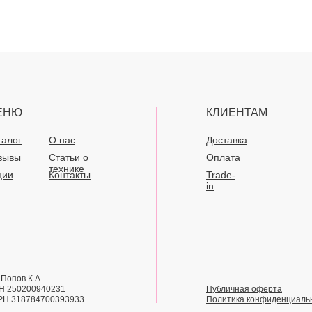
ЕНЮ
КЛИЕНТАМ
талог
О нас
Доставка
зывы
Статьи о
Оплата
технике
ции
Контакты
Trade-
in
Попов К.А.
Н 250200940231
Публичная оферта
РН 318784700393933
Политика конфиденциаль