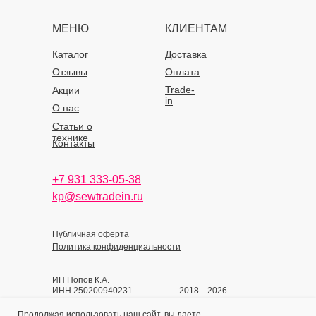
МЕНЮ
КЛИЕНТАМ
Каталог
Доставка
Отзывы
Оплата
Trade-
Акции
in
О нас
Статьи о
технике
Контакты
+7 931 333-05-38
kp@sewtradein.ru
Публичная оферта
Политика конфиденциальности
ИП Попов К.А.
ИНН 250200940231
2018—2026
ОГРН 318784700393933
© SEWTRADEIN
Продолжая использовать наш сайт, вы даете