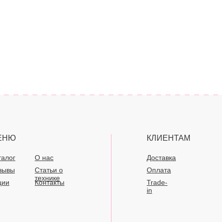
ЕНЮ
КЛИЕНТАМ
талог
О нас
Доставка
зывы
Статьи о
Оплата
технике
ции
Контакты
Trade-
in