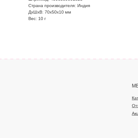
Страна производителя: Индия
ДxШxВ: 70x50x10 мм
Вес: 10 г
М
Ка
От
Ак