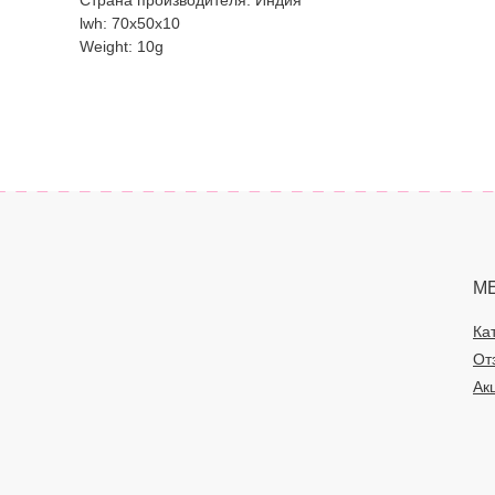
Страна производителя: Индия
lwh: 70x50x10
Weight: 10g
М
Ка
От
Ак