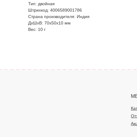
Тип: двойная
Штрихкод: 4006589001786
Страна производителя: Индия
ДxШxВ: 70x50x10 мм
Вес: 10 г
М
Ка
От
Ак