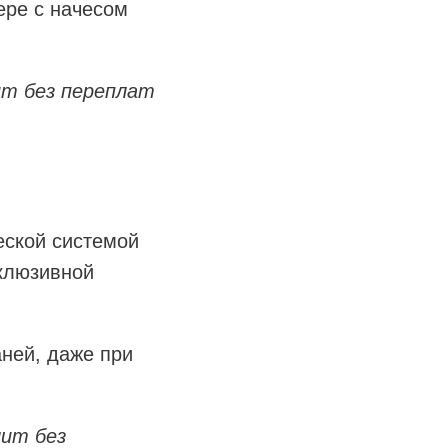
ере с начесом
ит без переплат
еской системой
склюзивной
ней, даже при
лит без