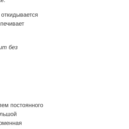
е.
 откидывается
спечивает
лит без
лем постоянного
ольшой
ирменная