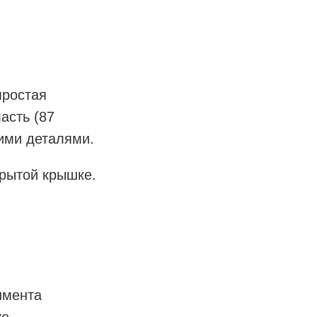
простая
асть (87
ими деталями.
крытой крышке.
имента