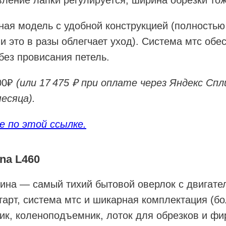
ление лапки регулируется, ширина обрезки тож
ная модель с удобной конструкцией (полностью
и это в разы облегчает уход). Система мтс обе
ез провисания петель.
900₽
(или 17 475 ₽ при оплате через Яндекс Сп
есяца).
 по этой ссылке.
na L460
ина — самый тихий бытовой оверлок с двигате
тарт, система мтс и шикарная комплектация (б
ик, коленоподъемник, лоток для обрезков и ф