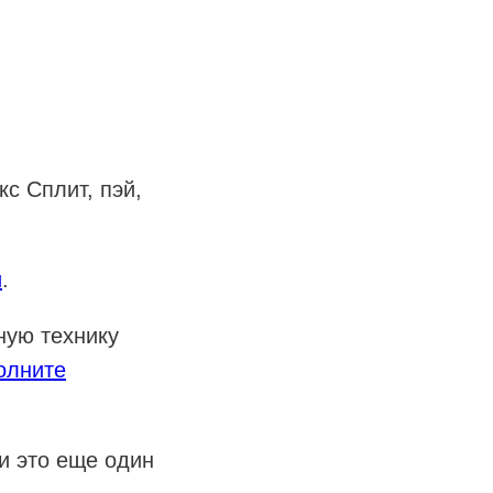
с Сплит, пэй,
и
.
ную технику
олните
 и это еще один