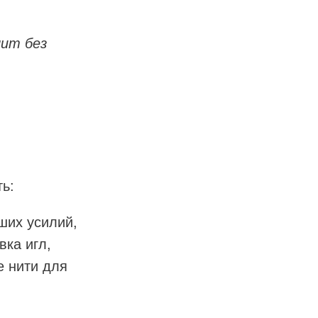
лит без
ь:
ших усилий,
вка игл,
е нити для